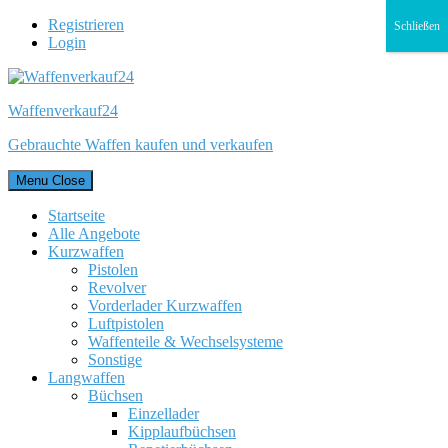
Registrieren
Schließen
Login
Waffenverkauf24
Gebrauchte Waffen kaufen und verkaufen
Menu
Close
Startseite
Alle Angebote
Kurzwaffen
Pistolen
Revolver
Vorderlader Kurzwaffen
Luftpistolen
Waffenteile & Wechselsysteme
Sonstige
Langwaffen
Büchsen
Einzellader
Kipplaufbüchsen