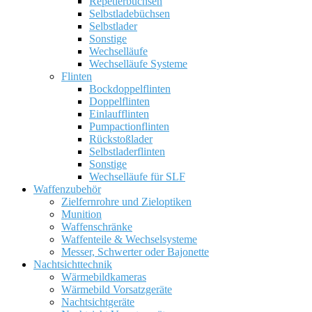
Repetierbüchsen
Selbstladebüchsen
Selbstlader
Sonstige
Wechselläufe
Wechselläufe Systeme
Flinten
Bockdoppelflinten
Doppelflinten
Einlaufflinten
Pumpactionflinten
Rückstoßlader
Selbstladerflinten
Sonstige
Wechselläufe für SLF
Waffenzubehör
Zielfernrohre und Zieloptiken
Munition
Waffenschränke
Waffenteile & Wechselsysteme
Messer, Schwerter oder Bajonette
Nachtsichttechnik
Wärmebildkameras
Wärmebild Vorsatzgeräte
Nachtsichtgeräte