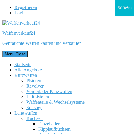
Registrieren
Schließen
Login
Waffenverkauf24
Gebrauchte Waffen kaufen und verkaufen
Menu
Close
Startseite
Alle Angebote
Kurzwaffen
Pistolen
Revolver
Vorderlader Kurzwaffen
Luftpistolen
Waffenteile & Wechselsysteme
Sonstige
Langwaffen
Büchsen
Einzellader
Kipplaufbüchsen