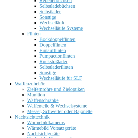
Repetierbüchsen
Selbstladebüchsen
Selbstlader
Sonstige
Wechselläufe
Wechselläufe Systeme
Flinten
Bockdoppelflinten
Doppelflinten
Einlaufflinten
Pumpactionflinten
Rückstoßlader
Selbstladerflinten
Sonstige
Wechselläufe für SLF
Waffenzubehör
Zielfernrohre und Zieloptiken
Munition
Waffenschränke
Waffenteile & Wechselsysteme
Messer, Schwerter oder Bajonette
Nachtsichttechnik
Wärmebildkameras
Wärmebild Vorsatzgeräte
Nachtsichtgeräte