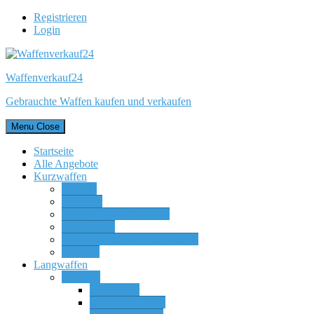
Registrieren
Login
Waffenverkauf24
Gebrauchte Waffen kaufen und verkaufen
Menu
Close
Startseite
Alle Angebote
Kurzwaffen
Pistolen
Revolver
Vorderlader Kurzwaffen
Luftpistolen
Waffenteile & Wechselsysteme
Sonstige
Langwaffen
Büchsen
Einzellader
Kipplaufbüchsen