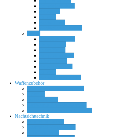
Repetierbüchsen
Selbstladebüchsen
Selbstlader
Sonstige
Wechselläufe
Wechselläufe Systeme
Flinten
Bockdoppelflinten
Doppelflinten
Einlaufflinten
Pumpactionflinten
Rückstoßlader
Selbstladerflinten
Sonstige
Wechselläufe für SLF
Waffenzubehör
Zielfernrohre und Zieloptiken
Munition
Waffenschränke
Waffenteile & Wechselsysteme
Messer, Schwerter oder Bajonette
Nachtsichttechnik
Wärmebildkameras
Wärmebild Vorsatzgeräte
Nachtsichtgeräte