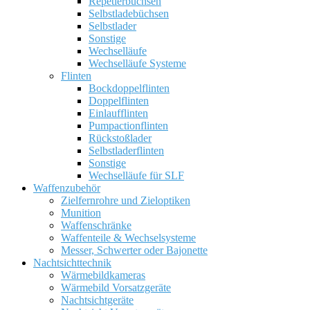
Repetierbüchsen
Selbstladebüchsen
Selbstlader
Sonstige
Wechselläufe
Wechselläufe Systeme
Flinten
Bockdoppelflinten
Doppelflinten
Einlaufflinten
Pumpactionflinten
Rückstoßlader
Selbstladerflinten
Sonstige
Wechselläufe für SLF
Waffenzubehör
Zielfernrohre und Zieloptiken
Munition
Waffenschränke
Waffenteile & Wechselsysteme
Messer, Schwerter oder Bajonette
Nachtsichttechnik
Wärmebildkameras
Wärmebild Vorsatzgeräte
Nachtsichtgeräte