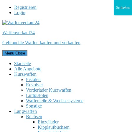
Registrieren
Schließen
Login
Waffenverkauf24
Gebrauchte Waffen kaufen und verkaufen
Menu
Close
Startseite
Alle Angebote
Kurzwaffen
Pistolen
Revolver
Vorderlader Kurzwaffen
Luftpistolen
Waffenteile & Wechselsysteme
Sonstige
Langwaffen
Büchsen
Einzellader
Kipplaufbüchsen