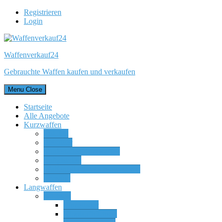
Registrieren
Login
Waffenverkauf24
Gebrauchte Waffen kaufen und verkaufen
Menu
Close
Startseite
Alle Angebote
Kurzwaffen
Pistolen
Revolver
Vorderlader Kurzwaffen
Luftpistolen
Waffenteile & Wechselsysteme
Sonstige
Langwaffen
Büchsen
Einzellader
Kipplaufbüchsen