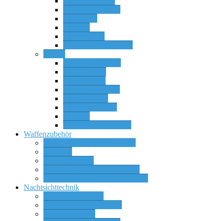
Repetierbüchsen
Selbstladebüchsen
Selbstlader
Sonstige
Wechselläufe
Wechselläufe Systeme
Flinten
Bockdoppelflinten
Doppelflinten
Einlaufflinten
Pumpactionflinten
Rückstoßlader
Selbstladerflinten
Sonstige
Wechselläufe für SLF
Waffenzubehör
Zielfernrohre und Zieloptiken
Munition
Waffenschränke
Waffenteile & Wechselsysteme
Messer, Schwerter oder Bajonette
Nachtsichttechnik
Wärmebildkameras
Wärmebild Vorsatzgeräte
Nachtsichtgeräte