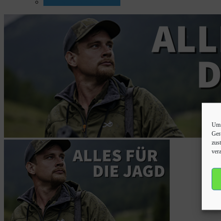
Nachtsicht Vorsatzgeräte
Um 
Ger
zus
vera