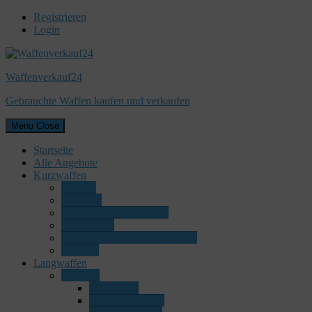
Registrieren
Login
Waffenverkauf24
Gebrauchte Waffen kaufen und verkaufen
Menu
Close
Startseite
Alle Angebote
Kurzwaffen
Pistolen
Revolver
Vorderlader Kurzwaffen
Luftpistolen
Waffenteile & Wechselsysteme
Sonstige
Langwaffen
Büchsen
Einzellader
Kipplaufbüchsen