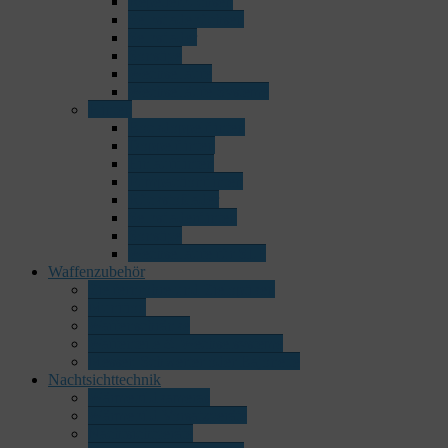
Repetierbüchsen
Selbstladebüchsen
Selbstlader
Sonstige
Wechselläufe
Wechselläufe Systeme
Flinten
Bockdoppelflinten
Doppelflinten
Einlaufflinten
Pumpactionflinten
Rückstoßlader
Selbstladerflinten
Sonstige
Wechselläufe für SLF
Waffenzubehör
Zielfernrohre und Zieloptiken
Munition
Waffenschränke
Waffenteile & Wechselsysteme
Messer, Schwerter oder Bajonette
Nachtsichttechnik
Wärmebildkameras
Wärmebild Vorsatzgeräte
Nachtsichtgeräte