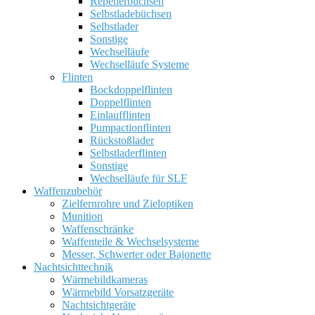
Repetierbüchsen
Selbstladebüchsen
Selbstlader
Sonstige
Wechselläufe
Wechselläufe Systeme
Flinten
Bockdoppelflinten
Doppelflinten
Einlaufflinten
Pumpactionflinten
Rückstoßlader
Selbstladerflinten
Sonstige
Wechselläufe für SLF
Waffenzubehör
Zielfernrohre und Zieloptiken
Munition
Waffenschränke
Waffenteile & Wechselsysteme
Messer, Schwerter oder Bajonette
Nachtsichttechnik
Wärmebildkameras
Wärmebild Vorsatzgeräte
Nachtsichtgeräte