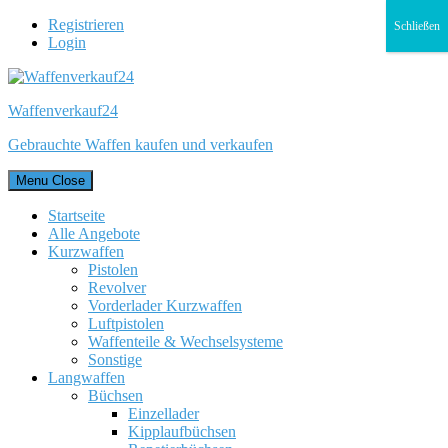
Registrieren
Schließen
Login
Waffenverkauf24
Gebrauchte Waffen kaufen und verkaufen
Menu
Close
Startseite
Alle Angebote
Kurzwaffen
Pistolen
Revolver
Vorderlader Kurzwaffen
Luftpistolen
Waffenteile & Wechselsysteme
Sonstige
Langwaffen
Büchsen
Einzellader
Kipplaufbüchsen