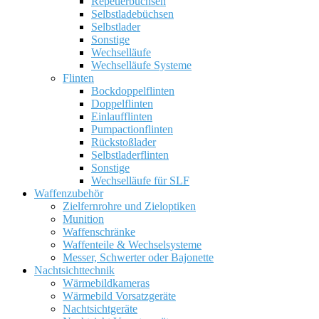
Repetierbüchsen
Selbstladebüchsen
Selbstlader
Sonstige
Wechselläufe
Wechselläufe Systeme
Flinten
Bockdoppelflinten
Doppelflinten
Einlaufflinten
Pumpactionflinten
Rückstoßlader
Selbstladerflinten
Sonstige
Wechselläufe für SLF
Waffenzubehör
Zielfernrohre und Zieloptiken
Munition
Waffenschränke
Waffenteile & Wechselsysteme
Messer, Schwerter oder Bajonette
Nachtsichttechnik
Wärmebildkameras
Wärmebild Vorsatzgeräte
Nachtsichtgeräte