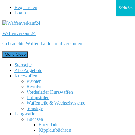
Registrieren
Schließen
Login
Waffenverkauf24
Gebrauchte Waffen kaufen und verkaufen
Menu
Close
Startseite
Alle Angebote
Kurzwaffen
Pistolen
Revolver
Vorderlader Kurzwaffen
Luftpistolen
Waffenteile & Wechselsysteme
Sonstige
Langwaffen
Büchsen
Einzellader
Kipplaufbüchsen