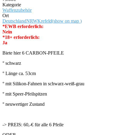
Kategorie
Waffenzubehör
Ort
Deutschland
NRW
Krefeld
(show on map
)
*EWB erforderlich:
Nein
*18+ erforderlich:
Ja
Biete hier 6 CARBON-PFEILE
° schwarz
° Länge ca. 53cm
° mit Silikon-Fahnen in schwarz-weiß-grau
° mit Speer-Pfeilspitzen
° neuwertiger Zustand
-> PREIS: 60,-€ für alle 6 Pfeile
ODER