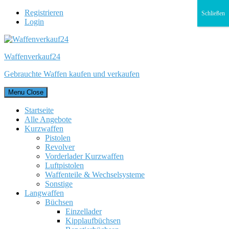
Registrieren
Schließen
Login
Waffenverkauf24
Gebrauchte Waffen kaufen und verkaufen
Menu
Close
Startseite
Alle Angebote
Kurzwaffen
Pistolen
Revolver
Vorderlader Kurzwaffen
Luftpistolen
Waffenteile & Wechselsysteme
Sonstige
Langwaffen
Büchsen
Einzellader
Kipplaufbüchsen