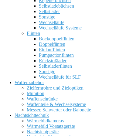
Repetierbüchsen
Selbstladebüchsen
Selbstlader
Sonstige
Wechselläufe
Wechselläufe Systeme
Flinten
Bockdoppelflinten
Doppelflinten
Einlaufflinten
Pumpactionflinten
Rückstoßlader
Selbstladerflinten
Sonstige
Wechselläufe für SLF
Waffenzubehör
Zielfernrohre und Zieloptiken
Munition
Waffenschränke
Waffenteile & Wechselsysteme
Messer, Schwerter oder Bajonette
Nachtsichttechnik
Wärmebildkameras
Wärmebild Vorsatzgeräte
Nachtsichtgeräte