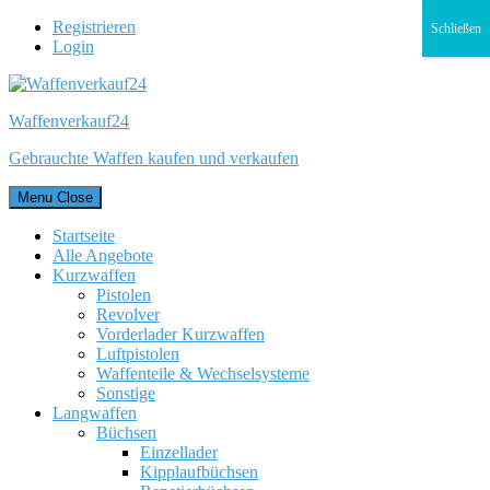
Registrieren
Schließen
Login
Waffenverkauf24
Gebrauchte Waffen kaufen und verkaufen
Menu
Close
Startseite
Alle Angebote
Kurzwaffen
Pistolen
Revolver
Vorderlader Kurzwaffen
Luftpistolen
Waffenteile & Wechselsysteme
Sonstige
Langwaffen
Büchsen
Einzellader
Kipplaufbüchsen