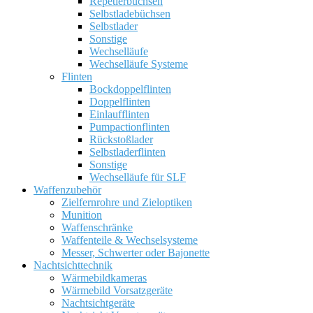
Repetierbüchsen
Selbstladebüchsen
Selbstlader
Sonstige
Wechselläufe
Wechselläufe Systeme
Flinten
Bockdoppelflinten
Doppelflinten
Einlaufflinten
Pumpactionflinten
Rückstoßlader
Selbstladerflinten
Sonstige
Wechselläufe für SLF
Waffenzubehör
Zielfernrohre und Zieloptiken
Munition
Waffenschränke
Waffenteile & Wechselsysteme
Messer, Schwerter oder Bajonette
Nachtsichttechnik
Wärmebildkameras
Wärmebild Vorsatzgeräte
Nachtsichtgeräte