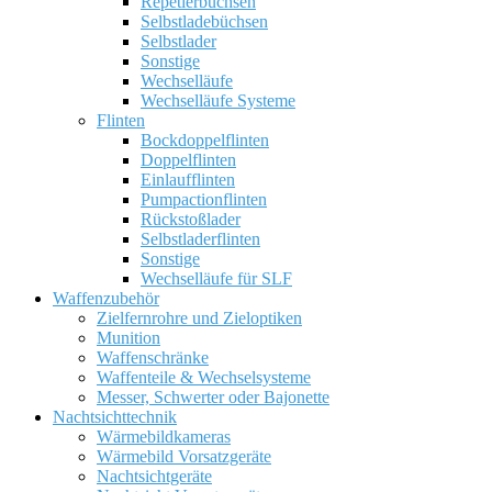
Repetierbüchsen
Selbstladebüchsen
Selbstlader
Sonstige
Wechselläufe
Wechselläufe Systeme
Flinten
Bockdoppelflinten
Doppelflinten
Einlaufflinten
Pumpactionflinten
Rückstoßlader
Selbstladerflinten
Sonstige
Wechselläufe für SLF
Waffenzubehör
Zielfernrohre und Zieloptiken
Munition
Waffenschränke
Waffenteile & Wechselsysteme
Messer, Schwerter oder Bajonette
Nachtsichttechnik
Wärmebildkameras
Wärmebild Vorsatzgeräte
Nachtsichtgeräte