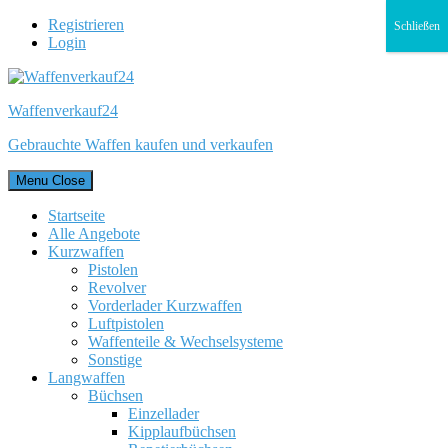
Registrieren
Schließen
Login
Waffenverkauf24
Gebrauchte Waffen kaufen und verkaufen
Menu
Close
Startseite
Alle Angebote
Kurzwaffen
Pistolen
Revolver
Vorderlader Kurzwaffen
Luftpistolen
Waffenteile & Wechselsysteme
Sonstige
Langwaffen
Büchsen
Einzellader
Kipplaufbüchsen