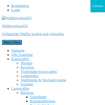
Registrieren
Schließen
Login
Waffenverkauf24
Gebrauchte Waffen kaufen und verkaufen
Menu
Close
Startseite
Alle Angebote
Kurzwaffen
Pistolen
Revolver
Vorderlader Kurzwaffen
Luftpistolen
Waffenteile & Wechselsysteme
Sonstige
Langwaffen
Büchsen
Einzellader
Kipplaufbüchsen