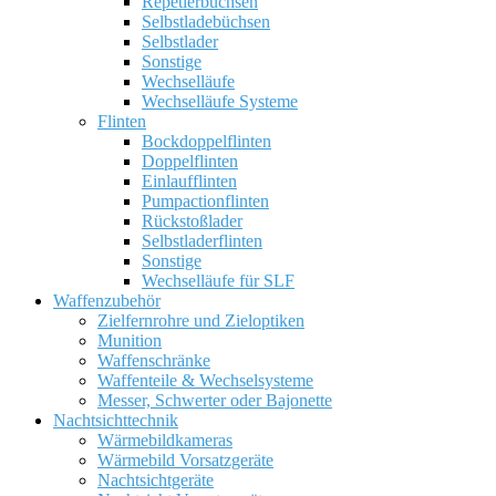
Repetierbüchsen
Selbstladebüchsen
Selbstlader
Sonstige
Wechselläufe
Wechselläufe Systeme
Flinten
Bockdoppelflinten
Doppelflinten
Einlaufflinten
Pumpactionflinten
Rückstoßlader
Selbstladerflinten
Sonstige
Wechselläufe für SLF
Waffenzubehör
Zielfernrohre und Zieloptiken
Munition
Waffenschränke
Waffenteile & Wechselsysteme
Messer, Schwerter oder Bajonette
Nachtsichttechnik
Wärmebildkameras
Wärmebild Vorsatzgeräte
Nachtsichtgeräte