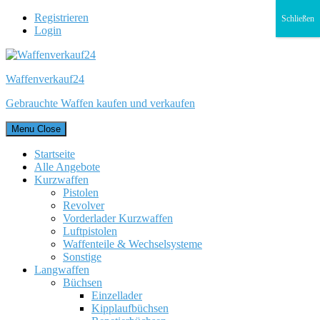
Registrieren
Schließen
Login
Waffenverkauf24
Gebrauchte Waffen kaufen und verkaufen
Menu
Close
Startseite
Alle Angebote
Kurzwaffen
Pistolen
Revolver
Vorderlader Kurzwaffen
Luftpistolen
Waffenteile & Wechselsysteme
Sonstige
Langwaffen
Büchsen
Einzellader
Kipplaufbüchsen