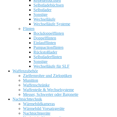
Repetierbüchsen
Selbstladebüchsen
Selbstlader
Sonstige
Wechselläufe
Wechselläufe Systeme
Flinten
Bockdoppelflinten
Doppelflinten
Einlaufflinten
Pumpactionflinten
Rückstoßlader
Selbstladerflinten
Sonstige
Wechselläufe für SLF
Waffenzubehör
Zielfernrohre und Zieloptiken
Munition
Waffenschränke
Waffenteile & Wechselsysteme
Messer, Schwerter oder Bajonette
Nachtsichttechnik
Wärmebildkameras
Wärmebild Vorsatzgeräte
Nachtsichtgeräte