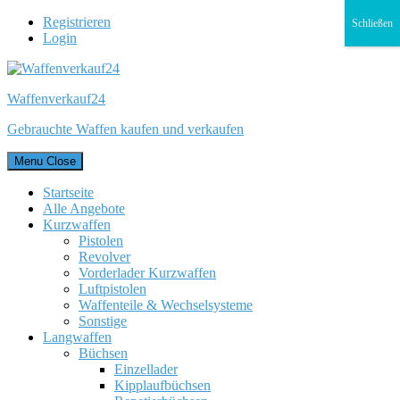
Registrieren
Schließen
Login
Waffenverkauf24
Gebrauchte Waffen kaufen und verkaufen
Menu
Close
Startseite
Alle Angebote
Kurzwaffen
Pistolen
Revolver
Vorderlader Kurzwaffen
Luftpistolen
Waffenteile & Wechselsysteme
Sonstige
Langwaffen
Büchsen
Einzellader
Kipplaufbüchsen