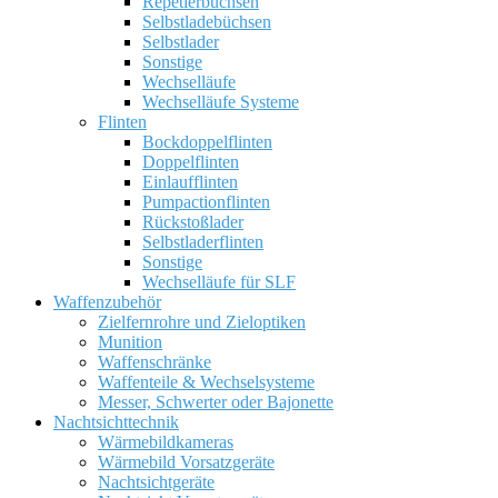
Repetierbüchsen
Selbstladebüchsen
Selbstlader
Sonstige
Wechselläufe
Wechselläufe Systeme
Flinten
Bockdoppelflinten
Doppelflinten
Einlaufflinten
Pumpactionflinten
Rückstoßlader
Selbstladerflinten
Sonstige
Wechselläufe für SLF
Waffenzubehör
Zielfernrohre und Zieloptiken
Munition
Waffenschränke
Waffenteile & Wechselsysteme
Messer, Schwerter oder Bajonette
Nachtsichttechnik
Wärmebildkameras
Wärmebild Vorsatzgeräte
Nachtsichtgeräte