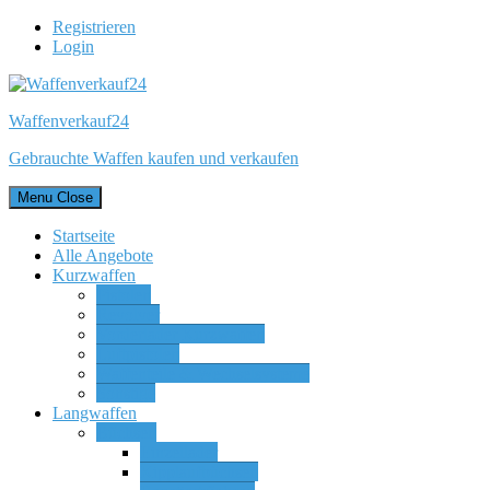
Registrieren
Login
Waffenverkauf24
Gebrauchte Waffen kaufen und verkaufen
Menu
Close
Startseite
Alle Angebote
Kurzwaffen
Pistolen
Revolver
Vorderlader Kurzwaffen
Luftpistolen
Waffenteile & Wechselsysteme
Sonstige
Langwaffen
Büchsen
Einzellader
Kipplaufbüchsen