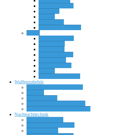
Repetierbüchsen
Selbstladebüchsen
Selbstlader
Sonstige
Wechselläufe
Wechselläufe Systeme
Flinten
Bockdoppelflinten
Doppelflinten
Einlaufflinten
Pumpactionflinten
Rückstoßlader
Selbstladerflinten
Sonstige
Wechselläufe für SLF
Waffenzubehör
Zielfernrohre und Zieloptiken
Munition
Waffenschränke
Waffenteile & Wechselsysteme
Messer, Schwerter oder Bajonette
Nachtsichttechnik
Wärmebildkameras
Wärmebild Vorsatzgeräte
Nachtsichtgeräte