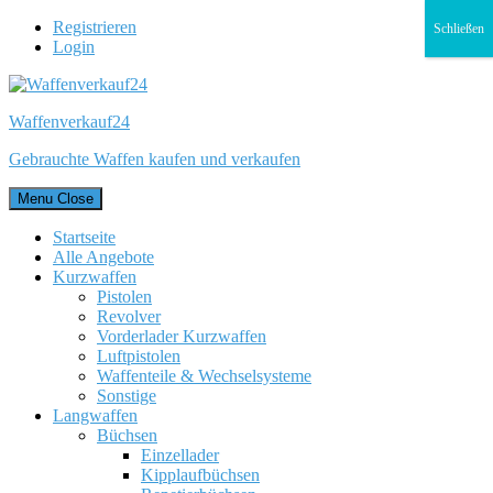
Registrieren
Schließen
Login
Waffenverkauf24
Gebrauchte Waffen kaufen und verkaufen
Menu
Close
Startseite
Alle Angebote
Kurzwaffen
Pistolen
Revolver
Vorderlader Kurzwaffen
Luftpistolen
Waffenteile & Wechselsysteme
Sonstige
Langwaffen
Büchsen
Einzellader
Kipplaufbüchsen