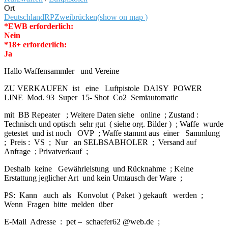
Ort
Deutschland
RP
Zweibrücken
(show on map
)
*EWB erforderlich:
Nein
*18+ erforderlich:
Ja
Hallo Waffensammler und Vereine
ZU VERKAUFEN ist eine Luftpistole DAISY POWER
LINE Mod. 93 Super 15- Shot Co2 Semiautomatic
mit BB Repeater ; Weitere Daten siehe online ; Zustand :
Technisch und optisch sehr gut ( siehe org. Bilder ) ; Waffe wurde
getestet und ist noch OVP ; Waffe stammt aus einer Sammlung
; Preis : VS ; Nur an SELBSABHOLER ; Versand auf
Anfrage ; Privatverkauf ;
Deshalb keine Gewährleistung und Rücknahme ; Keine
Erstattung jeglicher Art und kein Umtausch der Ware ;
PS: Kann auch als Konvolut ( Paket ) gekauft werden ;
Wenn Fragen bitte melden über
E-Mail Adresse : pet – schaefer62 @web.de ;