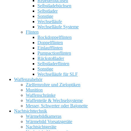
Repetierbüchsen
Selbstladebüchsen
Selbstlader
Sonstige
Wechselläufe
Wechselläufe Systeme
Flinten
Bockdoppelflinten
Doppelflinten
Einlaufflinten
Pumpactionflinten
Rückstoßlader
Selbstladerflinten
Sonstige
Wechselläufe für SLF
Waffenzubehör
Zielfernrohre und Zieloptiken
Munition
Waffenschränke
Waffenteile & Wechselsysteme
Messer, Schwerter oder Bajonette
Nachtsichttechnik
Wärmebildkameras
Wärmebild Vorsatzgeräte
Nachtsichtgeräte