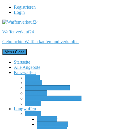
Registrieren
Login
Waffenverkauf24
Gebrauchte Waffen kaufen und verkaufen
Menu
Close
Startseite
Alle Angebote
Kurzwaffen
Pistolen
Revolver
Vorderlader Kurzwaffen
Luftpistolen
Waffenteile & Wechselsysteme
Sonstige
Langwaffen
Büchsen
Einzellader
Kipplaufbüchsen