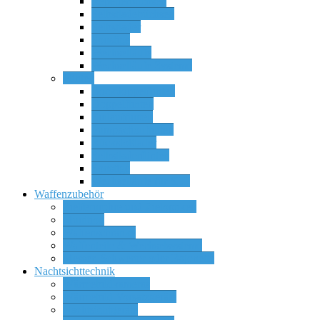
Repetierbüchsen
Selbstladebüchsen
Selbstlader
Sonstige
Wechselläufe
Wechselläufe Systeme
Flinten
Bockdoppelflinten
Doppelflinten
Einlaufflinten
Pumpactionflinten
Rückstoßlader
Selbstladerflinten
Sonstige
Wechselläufe für SLF
Waffenzubehör
Zielfernrohre und Zieloptiken
Munition
Waffenschränke
Waffenteile & Wechselsysteme
Messer, Schwerter oder Bajonette
Nachtsichttechnik
Wärmebildkameras
Wärmebild Vorsatzgeräte
Nachtsichtgeräte