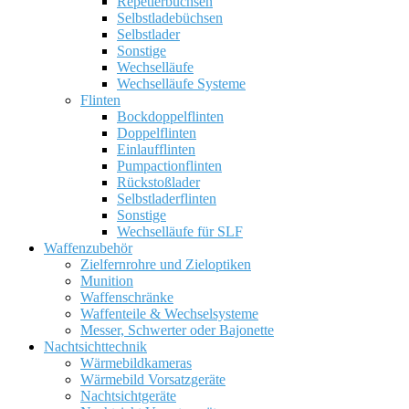
Repetierbüchsen
Selbstladebüchsen
Selbstlader
Sonstige
Wechselläufe
Wechselläufe Systeme
Flinten
Bockdoppelflinten
Doppelflinten
Einlaufflinten
Pumpactionflinten
Rückstoßlader
Selbstladerflinten
Sonstige
Wechselläufe für SLF
Waffenzubehör
Zielfernrohre und Zieloptiken
Munition
Waffenschränke
Waffenteile & Wechselsysteme
Messer, Schwerter oder Bajonette
Nachtsichttechnik
Wärmebildkameras
Wärmebild Vorsatzgeräte
Nachtsichtgeräte