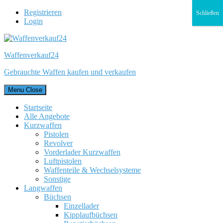
Registrieren
Schließen
Login
Waffenverkauf24
Gebrauchte Waffen kaufen und verkaufen
Menu
Close
Startseite
Alle Angebote
Kurzwaffen
Pistolen
Revolver
Vorderlader Kurzwaffen
Luftpistolen
Waffenteile & Wechselsysteme
Sonstige
Langwaffen
Büchsen
Einzellader
Kipplaufbüchsen