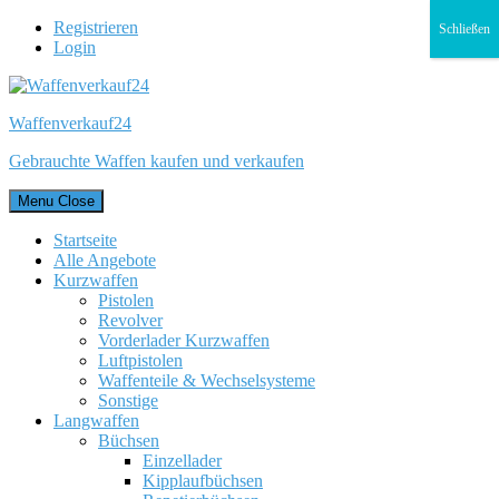
Registrieren
Schließen
Login
Waffenverkauf24
Gebrauchte Waffen kaufen und verkaufen
Menu
Close
Startseite
Alle Angebote
Kurzwaffen
Pistolen
Revolver
Vorderlader Kurzwaffen
Luftpistolen
Waffenteile & Wechselsysteme
Sonstige
Langwaffen
Büchsen
Einzellader
Kipplaufbüchsen