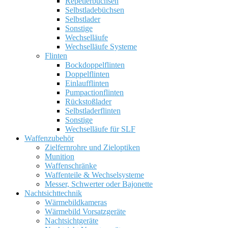
Repetierbüchsen
Selbstladebüchsen
Selbstlader
Sonstige
Wechselläufe
Wechselläufe Systeme
Flinten
Bockdoppelflinten
Doppelflinten
Einlaufflinten
Pumpactionflinten
Rückstoßlader
Selbstladerflinten
Sonstige
Wechselläufe für SLF
Waffenzubehör
Zielfernrohre und Zieloptiken
Munition
Waffenschränke
Waffenteile & Wechselsysteme
Messer, Schwerter oder Bajonette
Nachtsichttechnik
Wärmebildkameras
Wärmebild Vorsatzgeräte
Nachtsichtgeräte