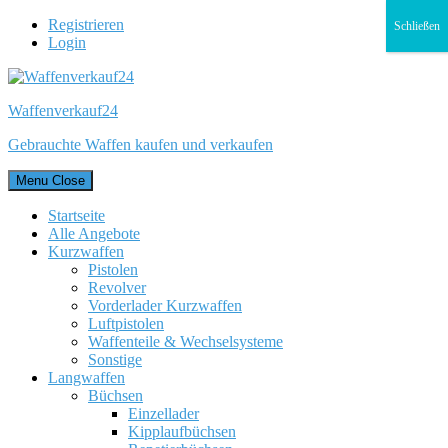
Registrieren
Schließen
Login
Waffenverkauf24
Gebrauchte Waffen kaufen und verkaufen
Menu
Close
Startseite
Alle Angebote
Kurzwaffen
Pistolen
Revolver
Vorderlader Kurzwaffen
Luftpistolen
Waffenteile & Wechselsysteme
Sonstige
Langwaffen
Büchsen
Einzellader
Kipplaufbüchsen