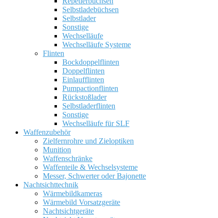
Repetierbüchsen
Selbstladebüchsen
Selbstlader
Sonstige
Wechselläufe
Wechselläufe Systeme
Flinten
Bockdoppelflinten
Doppelflinten
Einlaufflinten
Pumpactionflinten
Rückstoßlader
Selbstladerflinten
Sonstige
Wechselläufe für SLF
Waffenzubehör
Zielfernrohre und Zieloptiken
Munition
Waffenschränke
Waffenteile & Wechselsysteme
Messer, Schwerter oder Bajonette
Nachtsichttechnik
Wärmebildkameras
Wärmebild Vorsatzgeräte
Nachtsichtgeräte