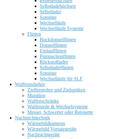
Repetierbüchsen
Selbstladebüchsen
Selbstlader
Sonstige
Wechselläufe
Wechselläufe Systeme
Flinten
Bockdoppelflinten
Doppelflinten
Einlaufflinten
Pumpactionflinten
Rückstoßlader
Selbstladerflinten
Sonstige
Wechselläufe für SLF
Waffenzubehör
Zielfernrohre und Zieloptiken
Munition
Waffenschränke
Waffenteile & Wechselsysteme
Messer, Schwerter oder Bajonette
Nachtsichttechnik
Wärmebildkameras
Wärmebild Vorsatzgeräte
Nachtsichtgeräte