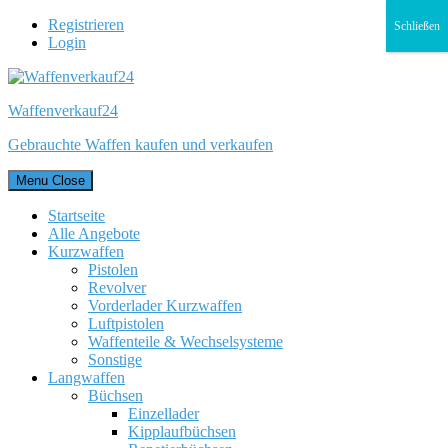
Registrieren
Schließen
Login
Waffenverkauf24
Gebrauchte Waffen kaufen und verkaufen
Menu
Close
Startseite
Alle Angebote
Kurzwaffen
Pistolen
Revolver
Vorderlader Kurzwaffen
Luftpistolen
Waffenteile & Wechselsysteme
Sonstige
Langwaffen
Büchsen
Einzellader
Kipplaufbüchsen