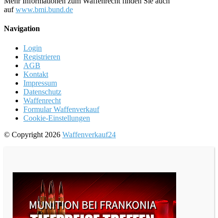
Mehr Informationen zum Waffenrecht finden Sie auch
auf
www.bmi.bund.de
Navigation
Login
Registrieren
AGB
Kontakt
Impressum
Datenschutz
Waffenrecht
Formular Waffenverkauf
Cookie-Einstellungen
© Copyright 2026
Waffenverkauf24