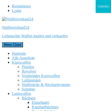
Registrieren
Schließen
Login
Waffenverkauf24
Gebrauchte Waffen kaufen und verkaufen
Menu
Close
Startseite
Alle Angebote
Kurzwaffen
Pistolen
Revolver
Vorderlader Kurzwaffen
Luftpistolen
Waffenteile & Wechselsysteme
Sonstige
Langwaffen
Büchsen
Einzellader
Kipplaufbüchsen