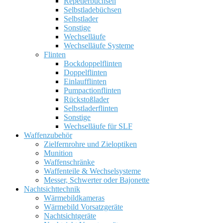
Repetierbüchsen
Selbstladebüchsen
Selbstlader
Sonstige
Wechselläufe
Wechselläufe Systeme
Flinten
Bockdoppelflinten
Doppelflinten
Einlaufflinten
Pumpactionflinten
Rückstoßlader
Selbstladerflinten
Sonstige
Wechselläufe für SLF
Waffenzubehör
Zielfernrohre und Zieloptiken
Munition
Waffenschränke
Waffenteile & Wechselsysteme
Messer, Schwerter oder Bajonette
Nachtsichttechnik
Wärmebildkameras
Wärmebild Vorsatzgeräte
Nachtsichtgeräte