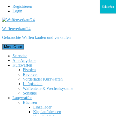
Registrieren
Schließen
Login
Waffenverkauf24
Gebrauchte Waffen kaufen und verkaufen
Menu
Close
Startseite
Alle Angebote
Kurzwaffen
Pistolen
Revolver
Vorderlader Kurzwaffen
Luftpistolen
Waffenteile & Wechselsysteme
Sonstige
Langwaffen
Büchsen
Einzellader
Kipplaufbüchsen