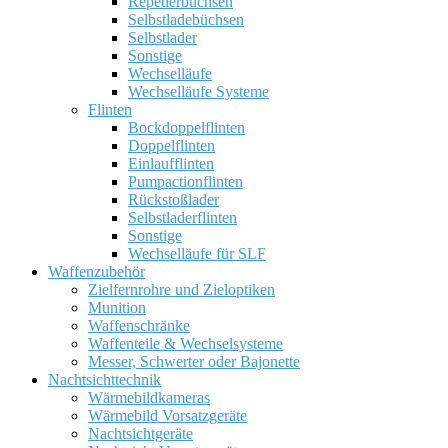
Repetierbüchsen
Selbstladebüchsen
Selbstlader
Sonstige
Wechselläufe
Wechselläufe Systeme
Flinten
Bockdoppelflinten
Doppelflinten
Einlaufflinten
Pumpactionflinten
Rückstoßlader
Selbstladerflinten
Sonstige
Wechselläufe für SLF
Waffenzubehör
Zielfernrohre und Zieloptiken
Munition
Waffenschränke
Waffenteile & Wechselsysteme
Messer, Schwerter oder Bajonette
Nachtsichttechnik
Wärmebildkameras
Wärmebild Vorsatzgeräte
Nachtsichtgeräte