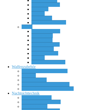
Repetierbüchsen
Selbstladebüchsen
Selbstlader
Sonstige
Wechselläufe
Wechselläufe Systeme
Flinten
Bockdoppelflinten
Doppelflinten
Einlaufflinten
Pumpactionflinten
Rückstoßlader
Selbstladerflinten
Sonstige
Wechselläufe für SLF
Waffenzubehör
Zielfernrohre und Zieloptiken
Munition
Waffenschränke
Waffenteile & Wechselsysteme
Messer, Schwerter oder Bajonette
Nachtsichttechnik
Wärmebildkameras
Wärmebild Vorsatzgeräte
Nachtsichtgeräte