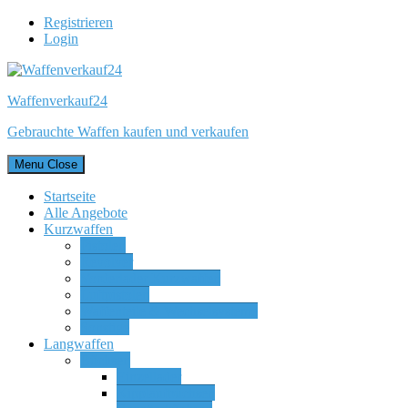
Registrieren
Login
Waffenverkauf24
Gebrauchte Waffen kaufen und verkaufen
Menu
Close
Startseite
Alle Angebote
Kurzwaffen
Pistolen
Revolver
Vorderlader Kurzwaffen
Luftpistolen
Waffenteile & Wechselsysteme
Sonstige
Langwaffen
Büchsen
Einzellader
Kipplaufbüchsen