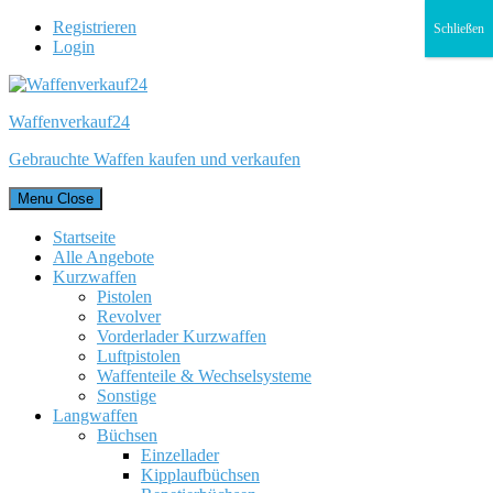
Registrieren
Schließen
Login
Waffenverkauf24
Gebrauchte Waffen kaufen und verkaufen
Menu
Close
Startseite
Alle Angebote
Kurzwaffen
Pistolen
Revolver
Vorderlader Kurzwaffen
Luftpistolen
Waffenteile & Wechselsysteme
Sonstige
Langwaffen
Büchsen
Einzellader
Kipplaufbüchsen