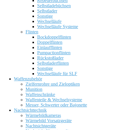
Repetierbüchsen
Selbstladebüchsen
Selbstlader
Sonstige
Wechselläufe
Wechselläufe Systeme
Flinten
Bockdoppelflinten
Doppelflinten
Einlaufflinten
Pumpactionflinten
Rückstoßlader
Selbstladerflinten
Sonstige
Wechselläufe für SLF
Waffenzubehör
Zielfernrohre und Zieloptiken
Munition
Waffenschränke
Waffenteile & Wechselsysteme
Messer, Schwerter oder Bajonette
Nachtsichttechnik
Wärmebildkameras
Wärmebild Vorsatzgeräte
Nachtsichtgeräte