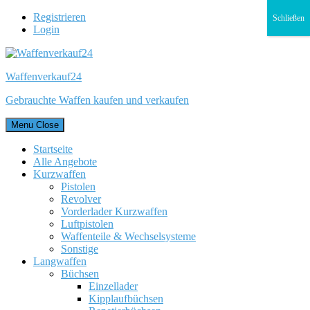
Registrieren
Schließen
Login
Waffenverkauf24
Gebrauchte Waffen kaufen und verkaufen
Menu
Close
Startseite
Alle Angebote
Kurzwaffen
Pistolen
Revolver
Vorderlader Kurzwaffen
Luftpistolen
Waffenteile & Wechselsysteme
Sonstige
Langwaffen
Büchsen
Einzellader
Kipplaufbüchsen