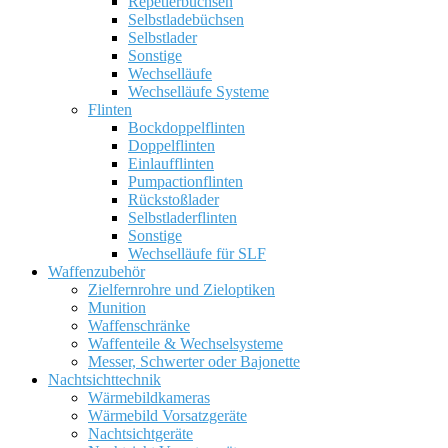
Repetierbüchsen
Selbstladebüchsen
Selbstlader
Sonstige
Wechselläufe
Wechselläufe Systeme
Flinten
Bockdoppelflinten
Doppelflinten
Einlaufflinten
Pumpactionflinten
Rückstoßlader
Selbstladerflinten
Sonstige
Wechselläufe für SLF
Waffenzubehör
Zielfernrohre und Zieloptiken
Munition
Waffenschränke
Waffenteile & Wechselsysteme
Messer, Schwerter oder Bajonette
Nachtsichttechnik
Wärmebildkameras
Wärmebild Vorsatzgeräte
Nachtsichtgeräte