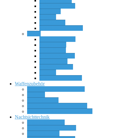
Repetierbüchsen
Selbstladebüchsen
Selbstlader
Sonstige
Wechselläufe
Wechselläufe Systeme
Flinten
Bockdoppelflinten
Doppelflinten
Einlaufflinten
Pumpactionflinten
Rückstoßlader
Selbstladerflinten
Sonstige
Wechselläufe für SLF
Waffenzubehör
Zielfernrohre und Zieloptiken
Munition
Waffenschränke
Waffenteile & Wechselsysteme
Messer, Schwerter oder Bajonette
Nachtsichttechnik
Wärmebildkameras
Wärmebild Vorsatzgeräte
Nachtsichtgeräte