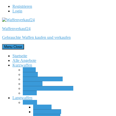
Registrieren
Login
Waffenverkauf24
Gebrauchte Waffen kaufen und verkaufen
Menu
Close
Startseite
Alle Angebote
Kurzwaffen
Pistolen
Revolver
Vorderlader Kurzwaffen
Luftpistolen
Waffenteile & Wechselsysteme
Sonstige
Langwaffen
Büchsen
Einzellader
Kipplaufbüchsen