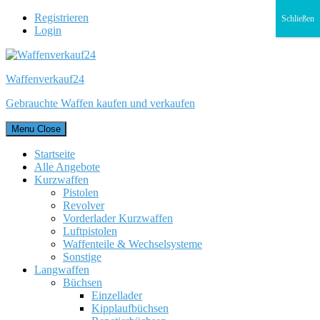
Registrieren
Schließen
Login
Waffenverkauf24
Gebrauchte Waffen kaufen und verkaufen
Menu
Close
Startseite
Alle Angebote
Kurzwaffen
Pistolen
Revolver
Vorderlader Kurzwaffen
Luftpistolen
Waffenteile & Wechselsysteme
Sonstige
Langwaffen
Büchsen
Einzellader
Kipplaufbüchsen