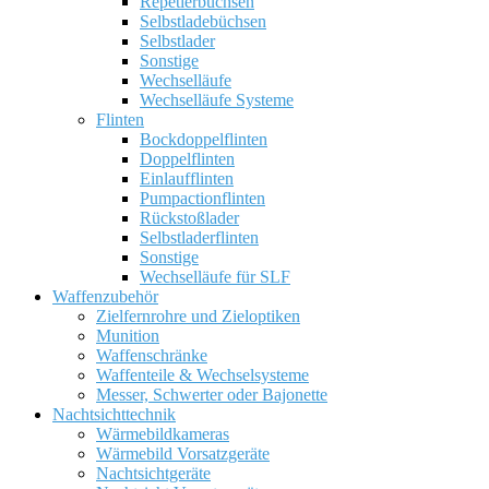
Repetierbüchsen
Selbstladebüchsen
Selbstlader
Sonstige
Wechselläufe
Wechselläufe Systeme
Flinten
Bockdoppelflinten
Doppelflinten
Einlaufflinten
Pumpactionflinten
Rückstoßlader
Selbstladerflinten
Sonstige
Wechselläufe für SLF
Waffenzubehör
Zielfernrohre und Zieloptiken
Munition
Waffenschränke
Waffenteile & Wechselsysteme
Messer, Schwerter oder Bajonette
Nachtsichttechnik
Wärmebildkameras
Wärmebild Vorsatzgeräte
Nachtsichtgeräte