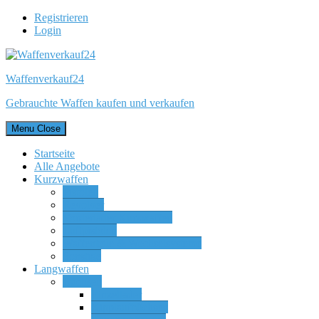
Registrieren
Login
Waffenverkauf24
Gebrauchte Waffen kaufen und verkaufen
Menu
Close
Startseite
Alle Angebote
Kurzwaffen
Pistolen
Revolver
Vorderlader Kurzwaffen
Luftpistolen
Waffenteile & Wechselsysteme
Sonstige
Langwaffen
Büchsen
Einzellader
Kipplaufbüchsen