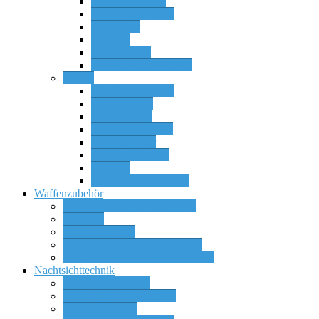
Repetierbüchsen
Selbstladebüchsen
Selbstlader
Sonstige
Wechselläufe
Wechselläufe Systeme
Flinten
Bockdoppelflinten
Doppelflinten
Einlaufflinten
Pumpactionflinten
Rückstoßlader
Selbstladerflinten
Sonstige
Wechselläufe für SLF
Waffenzubehör
Zielfernrohre und Zieloptiken
Munition
Waffenschränke
Waffenteile & Wechselsysteme
Messer, Schwerter oder Bajonette
Nachtsichttechnik
Wärmebildkameras
Wärmebild Vorsatzgeräte
Nachtsichtgeräte