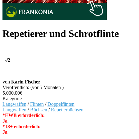
Repetierer und Schrotflinte
-
/2
von
Karin Fischer
Veröffentlich: (vor 5 Monaten )
5,000.00€
Kategorie
Langwaffen
/
Flinten
/
Doppelflinten
Langwaffen
/
Büchsen
/
Repetierbüchsen
*EWB erforderlich:
Ja
*18+ erforderlich:
Ja