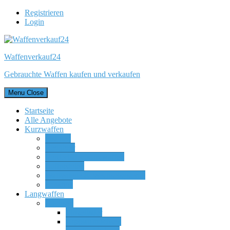
Registrieren
Login
Waffenverkauf24
Gebrauchte Waffen kaufen und verkaufen
Menu
Close
Startseite
Alle Angebote
Kurzwaffen
Pistolen
Revolver
Vorderlader Kurzwaffen
Luftpistolen
Waffenteile & Wechselsysteme
Sonstige
Langwaffen
Büchsen
Einzellader
Kipplaufbüchsen