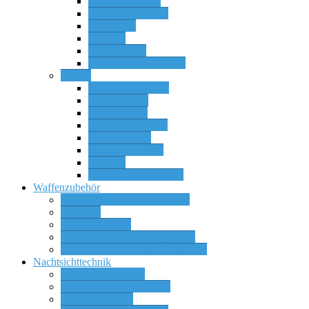
Repetierbüchsen
Selbstladebüchsen
Selbstlader
Sonstige
Wechselläufe
Wechselläufe Systeme
Flinten
Bockdoppelflinten
Doppelflinten
Einlaufflinten
Pumpactionflinten
Rückstoßlader
Selbstladerflinten
Sonstige
Wechselläufe für SLF
Waffenzubehör
Zielfernrohre und Zieloptiken
Munition
Waffenschränke
Waffenteile & Wechselsysteme
Messer, Schwerter oder Bajonette
Nachtsichttechnik
Wärmebildkameras
Wärmebild Vorsatzgeräte
Nachtsichtgeräte