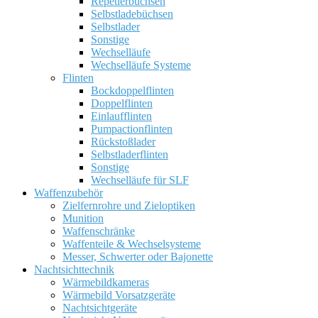
Repetierbüchsen
Selbstladebüchsen
Selbstlader
Sonstige
Wechselläufe
Wechselläufe Systeme
Flinten
Bockdoppelflinten
Doppelflinten
Einlaufflinten
Pumpactionflinten
Rückstoßlader
Selbstladerflinten
Sonstige
Wechselläufe für SLF
Waffenzubehör
Zielfernrohre und Zieloptiken
Munition
Waffenschränke
Waffenteile & Wechselsysteme
Messer, Schwerter oder Bajonette
Nachtsichttechnik
Wärmebildkameras
Wärmebild Vorsatzgeräte
Nachtsichtgeräte