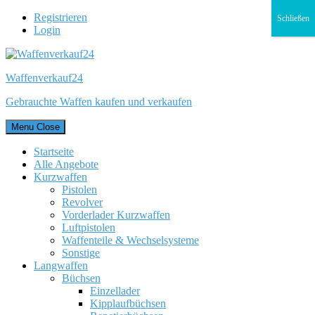
Registrieren
Schließen
Login
Waffenverkauf24
Gebrauchte Waffen kaufen und verkaufen
Menu
Close
Startseite
Alle Angebote
Kurzwaffen
Pistolen
Revolver
Vorderlader Kurzwaffen
Luftpistolen
Waffenteile & Wechselsysteme
Sonstige
Langwaffen
Büchsen
Einzellader
Kipplaufbüchsen