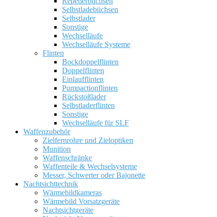
Repetierbüchsen
Selbstladebüchsen
Selbstlader
Sonstige
Wechselläufe
Wechselläufe Systeme
Flinten
Bockdoppelflinten
Doppelflinten
Einlaufflinten
Pumpactionflinten
Rückstoßlader
Selbstladerflinten
Sonstige
Wechselläufe für SLF
Waffenzubehör
Zielfernrohre und Zieloptiken
Munition
Waffenschränke
Waffenteile & Wechselsysteme
Messer, Schwerter oder Bajonette
Nachtsichttechnik
Wärmebildkameras
Wärmebild Vorsatzgeräte
Nachtsichtgeräte