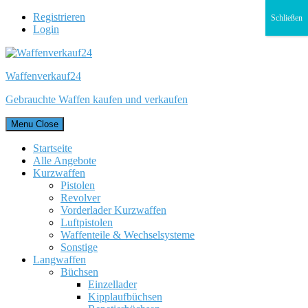
Registrieren
Schließen
Login
Waffenverkauf24
Gebrauchte Waffen kaufen und verkaufen
Menu
Close
Startseite
Alle Angebote
Kurzwaffen
Pistolen
Revolver
Vorderlader Kurzwaffen
Luftpistolen
Waffenteile & Wechselsysteme
Sonstige
Langwaffen
Büchsen
Einzellader
Kipplaufbüchsen