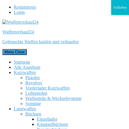
Registrieren
Schließen
Login
Waffenverkauf24
Gebrauchte Waffen kaufen und verkaufen
Menu
Close
Startseite
Alle Angebote
Kurzwaffen
Pistolen
Revolver
Vorderlader Kurzwaffen
Luftpistolen
Waffenteile & Wechselsysteme
Sonstige
Langwaffen
Büchsen
Einzellader
Kipplaufbüchsen