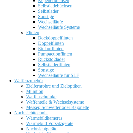
Repetierbüchsen
Selbstladebüchsen
Selbstlader
Sonstige
Wechselläufe
Wechselläufe Systeme
Flinten
Bockdoppelflinten
Doppelflinten
Einlaufflinten
Pumpactionflinten
Rückstoßlader
Selbstladerflinten
Sonstige
Wechselläufe für SLF
Waffenzubehör
Zielfernrohre und Zieloptiken
Munition
Waffenschränke
Waffenteile & Wechselsysteme
Messer, Schwerter oder Bajonette
Nachtsichttechnik
Wärmebildkameras
Wärmebild Vorsatzgeräte
Nachtsichtgeräte