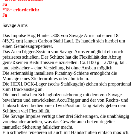
Ja
*18+ erforderlich:
Ja
Savage Arms
Das Impulse Hog Hunter .308 von Savage Arms hat einen 18″
(45,72 cm) langen Carbon Stahl Lauf. Es handelt sich hierbei um
einen Geradezugrepetierer.
Das AccuTrigger-System von Savage Arms ermöglicht ein noch
präziseres schießen. Der Schütze hat die Flexibilität den Abzug
gemäß seinen Bedürfnissen einzustellen. Ca.1100 g – 2700 g, fall-
und stoßsicher – eine Verstellung ist ohne Ausbau möglich.
Die serienmäßig installierte Picatinny-Schiene ermöglicht die
Montage eines Zielfernrohres oder ähnlichem.
Die HEXLOCK-Lager (sechs Stahlkugeln) ziehen sich proportional
zum Druckanstieg an.
Die mechanischen Schlagbolzensicherung mit dem von Savage
bewährten und entwickelten AccuTrigger und der von Rechts- und
Linksschützen bedienbaren Two-Position Tang Safety geben dem
Schützen viel Flexibilität.
Die Savage Impulse verfügt über drei Sicherungen, die unabhängig
voneinander arbeiten, was das Gewehr auch bei entriegelter
manueller Sicherung fallsicher macht.
Ein schnelles repetieren ist auch mit Handschuhen einfach möglich.