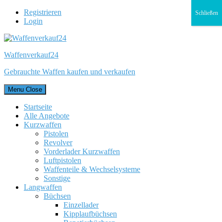
Registrieren
Schließen
Login
Waffenverkauf24
Gebrauchte Waffen kaufen und verkaufen
Menu
Close
Startseite
Alle Angebote
Kurzwaffen
Pistolen
Revolver
Vorderlader Kurzwaffen
Luftpistolen
Waffenteile & Wechselsysteme
Sonstige
Langwaffen
Büchsen
Einzellader
Kipplaufbüchsen