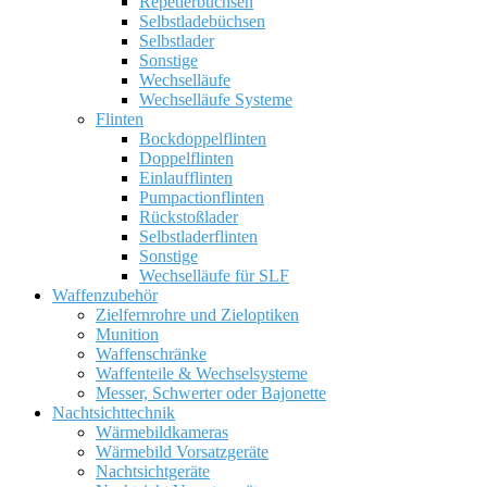
Repetierbüchsen
Selbstladebüchsen
Selbstlader
Sonstige
Wechselläufe
Wechselläufe Systeme
Flinten
Bockdoppelflinten
Doppelflinten
Einlaufflinten
Pumpactionflinten
Rückstoßlader
Selbstladerflinten
Sonstige
Wechselläufe für SLF
Waffenzubehör
Zielfernrohre und Zieloptiken
Munition
Waffenschränke
Waffenteile & Wechselsysteme
Messer, Schwerter oder Bajonette
Nachtsichttechnik
Wärmebildkameras
Wärmebild Vorsatzgeräte
Nachtsichtgeräte