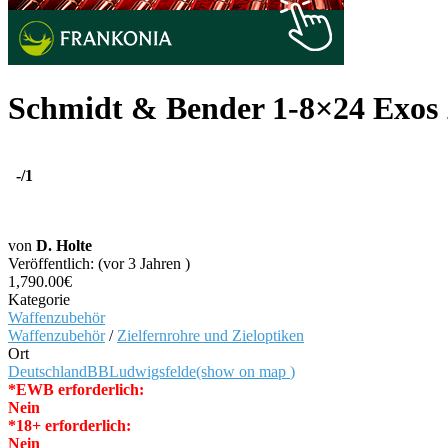
Schmidt & Bender 1-8×24 Exos 
-
/1
von
D. Holte
Veröffentlich: (vor 3 Jahren )
1,790.00€
Kategorie
Waffenzubehör
Waffenzubehör
/
Zielfernrohre und Zieloptiken
Ort
Deutschland
BB
Ludwigsfelde
(show on map
)
*EWB erforderlich:
Nein
*18+ erforderlich:
Nein