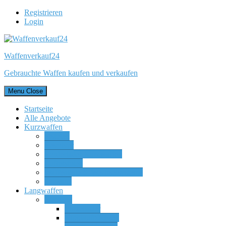
Registrieren
Login
Waffenverkauf24
Gebrauchte Waffen kaufen und verkaufen
Menu
Close
Startseite
Alle Angebote
Kurzwaffen
Pistolen
Revolver
Vorderlader Kurzwaffen
Luftpistolen
Waffenteile & Wechselsysteme
Sonstige
Langwaffen
Büchsen
Einzellader
Kipplaufbüchsen