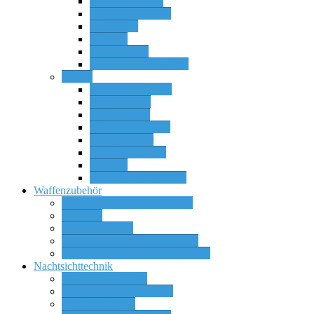
Repetierbüchsen
Selbstladebüchsen
Selbstlader
Sonstige
Wechselläufe
Wechselläufe Systeme
Flinten
Bockdoppelflinten
Doppelflinten
Einlaufflinten
Pumpactionflinten
Rückstoßlader
Selbstladerflinten
Sonstige
Wechselläufe für SLF
Waffenzubehör
Zielfernrohre und Zieloptiken
Munition
Waffenschränke
Waffenteile & Wechselsysteme
Messer, Schwerter oder Bajonette
Nachtsichttechnik
Wärmebildkameras
Wärmebild Vorsatzgeräte
Nachtsichtgeräte