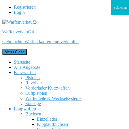
Registrieren
Schließen
Login
Waffenverkauf24
Gebrauchte Waffen kaufen und verkaufen
Menu
Close
Startseite
Alle Angebote
Kurzwaffen
Pistolen
Revolver
Vorderlader Kurzwaffen
Luftpistolen
Waffenteile & Wechselsysteme
Sonstige
Langwaffen
Büchsen
Einzellader
Kipplaufbüchsen