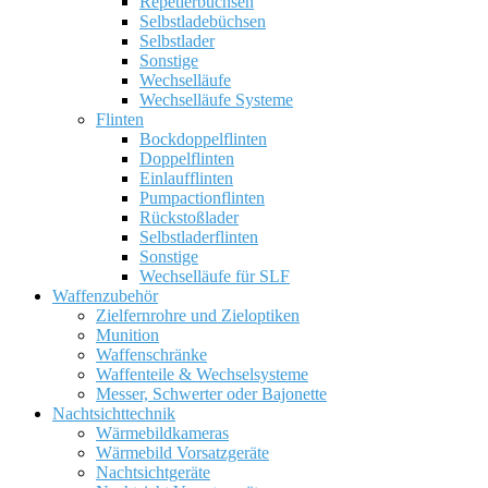
Repetierbüchsen
Selbstladebüchsen
Selbstlader
Sonstige
Wechselläufe
Wechselläufe Systeme
Flinten
Bockdoppelflinten
Doppelflinten
Einlaufflinten
Pumpactionflinten
Rückstoßlader
Selbstladerflinten
Sonstige
Wechselläufe für SLF
Waffenzubehör
Zielfernrohre und Zieloptiken
Munition
Waffenschränke
Waffenteile & Wechselsysteme
Messer, Schwerter oder Bajonette
Nachtsichttechnik
Wärmebildkameras
Wärmebild Vorsatzgeräte
Nachtsichtgeräte