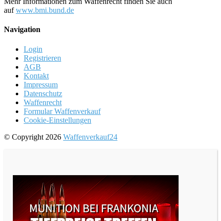
Mehr Informationen zum Waffenrecht finden Sie auch
auf
www.bmi.bund.de
Navigation
Login
Registrieren
AGB
Kontakt
Impressum
Datenschutz
Waffenrecht
Formular Waffenverkauf
Cookie-Einstellungen
© Copyright 2026
Waffenverkauf24