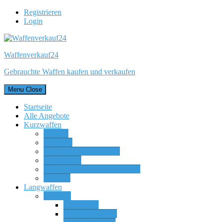
Registrieren
Login
Waffenverkauf24
Gebrauchte Waffen kaufen und verkaufen
Menu
Close
Startseite
Alle Angebote
Kurzwaffen
Pistolen
Revolver
Vorderlader Kurzwaffen
Luftpistolen
Waffenteile & Wechselsysteme
Sonstige
Langwaffen
Büchsen
Einzellader
Kipplaufbüchsen