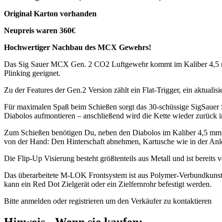
Original Karton vorhanden
Neupreis waren 360€
Hochwertiger Nachbau des MCX Gewehrs!
Das Sig Sauer MCX Gen. 2 CO2 Luftgewehr kommt im Kaliber 4,5 mm 
Plinking geeignet.
Zu der Features der Gen.2 Version zählt ein Flat-Trigger, ein aktuali
Für maximalen Spaß beim Schießen sorgt das 30-schüssige SigSauer 
Diabolos aufmontieren – anschließend wird die Kette wieder zurück i
Zum Schießen benötigen Du, neben den Diabolos im Kaliber 4,5 mm, n
von der Hand: Den Hinterschaft abnehmen, Kartusche wie in der Anlei
Die Flip-Up Visierung besteht größtenteils aus Metall und ist bereits v
Das überarbeitete M-LOK Frontsystem ist aus Polymer-Verbundkunstst
kann ein Red Dot Zielgerät oder ein Zielfernrohr befestigt werden.
Bitte anmelden oder registrieren um den Verkäufer zu kontaktieren
Hinweis - Wenn sie kaufen: