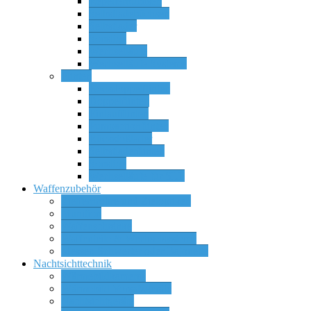
Repetierbüchsen
Selbstladebüchsen
Selbstlader
Sonstige
Wechselläufe
Wechselläufe Systeme
Flinten
Bockdoppelflinten
Doppelflinten
Einlaufflinten
Pumpactionflinten
Rückstoßlader
Selbstladerflinten
Sonstige
Wechselläufe für SLF
Waffenzubehör
Zielfernrohre und Zieloptiken
Munition
Waffenschränke
Waffenteile & Wechselsysteme
Messer, Schwerter oder Bajonette
Nachtsichttechnik
Wärmebildkameras
Wärmebild Vorsatzgeräte
Nachtsichtgeräte