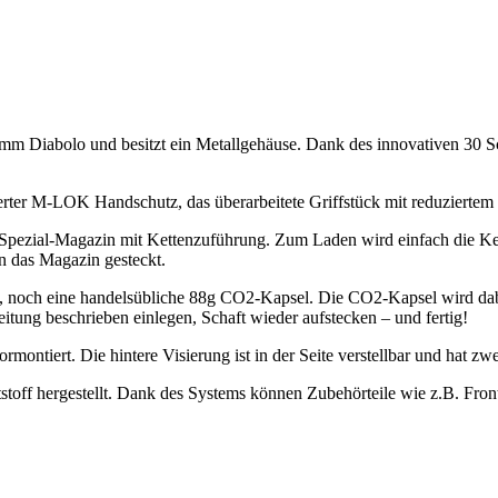
Diabolo und besitzt ein Metallgehäuse. Dank des innovativen 30 Sch
sierter M-LOK Handschutz, das überarbeitete Griffstück mit reduziertem
Spezial-Magazin mit Kettenzuführung. Zum Laden wird einfach die Ke
n das Magazin gesteckt.
och eine handelsübliche 88g CO2-Kapsel. Die CO2-Kapsel wird dabei e
tung beschrieben einlegen, Schaft wieder aufstecken – und fertig!
ormontiert. Die hintere Visierung ist in der Seite verstellbar und hat zw
off hergestellt. Dank des Systems können Zubehörteile wie z.B. Fron