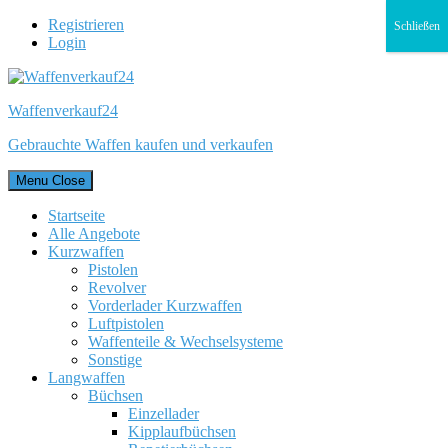
Registrieren
Schließen
Login
Waffenverkauf24
Gebrauchte Waffen kaufen und verkaufen
Menu
Close
Startseite
Alle Angebote
Kurzwaffen
Pistolen
Revolver
Vorderlader Kurzwaffen
Luftpistolen
Waffenteile & Wechselsysteme
Sonstige
Langwaffen
Büchsen
Einzellader
Kipplaufbüchsen