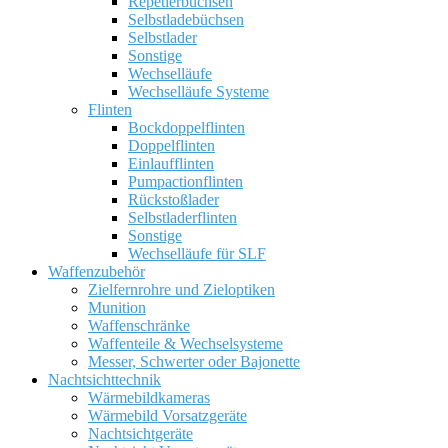
Repetierbüchsen
Selbstladebüchsen
Selbstlader
Sonstige
Wechselläufe
Wechselläufe Systeme
Flinten
Bockdoppelflinten
Doppelflinten
Einlaufflinten
Pumpactionflinten
Rückstoßlader
Selbstladerflinten
Sonstige
Wechselläufe für SLF
Waffenzubehör
Zielfernrohre und Zieloptiken
Munition
Waffenschränke
Waffenteile & Wechselsysteme
Messer, Schwerter oder Bajonette
Nachtsichttechnik
Wärmebildkameras
Wärmebild Vorsatzgeräte
Nachtsichtgeräte