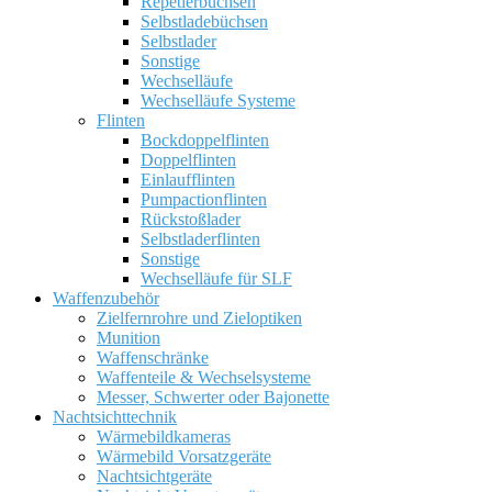
Repetierbüchsen
Selbstladebüchsen
Selbstlader
Sonstige
Wechselläufe
Wechselläufe Systeme
Flinten
Bockdoppelflinten
Doppelflinten
Einlaufflinten
Pumpactionflinten
Rückstoßlader
Selbstladerflinten
Sonstige
Wechselläufe für SLF
Waffenzubehör
Zielfernrohre und Zieloptiken
Munition
Waffenschränke
Waffenteile & Wechselsysteme
Messer, Schwerter oder Bajonette
Nachtsichttechnik
Wärmebildkameras
Wärmebild Vorsatzgeräte
Nachtsichtgeräte