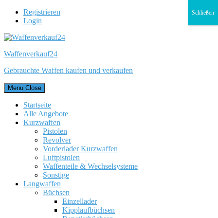
Registrieren
Schließen
Login
Waffenverkauf24
Gebrauchte Waffen kaufen und verkaufen
Menu
Close
Startseite
Alle Angebote
Kurzwaffen
Pistolen
Revolver
Vorderlader Kurzwaffen
Luftpistolen
Waffenteile & Wechselsysteme
Sonstige
Langwaffen
Büchsen
Einzellader
Kipplaufbüchsen