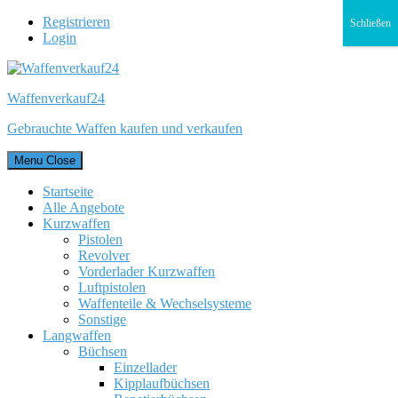
Registrieren
Schließen
Login
Waffenverkauf24
Gebrauchte Waffen kaufen und verkaufen
Menu
Close
Startseite
Alle Angebote
Kurzwaffen
Pistolen
Revolver
Vorderlader Kurzwaffen
Luftpistolen
Waffenteile & Wechselsysteme
Sonstige
Langwaffen
Büchsen
Einzellader
Kipplaufbüchsen