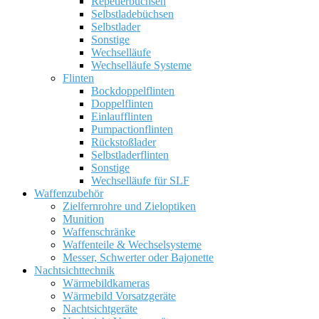
Repetierbüchsen
Selbstladebüchsen
Selbstlader
Sonstige
Wechselläufe
Wechselläufe Systeme
Flinten
Bockdoppelflinten
Doppelflinten
Einlaufflinten
Pumpactionflinten
Rückstoßlader
Selbstladerflinten
Sonstige
Wechselläufe für SLF
Waffenzubehör
Zielfernrohre und Zieloptiken
Munition
Waffenschränke
Waffenteile & Wechselsysteme
Messer, Schwerter oder Bajonette
Nachtsichttechnik
Wärmebildkameras
Wärmebild Vorsatzgeräte
Nachtsichtgeräte