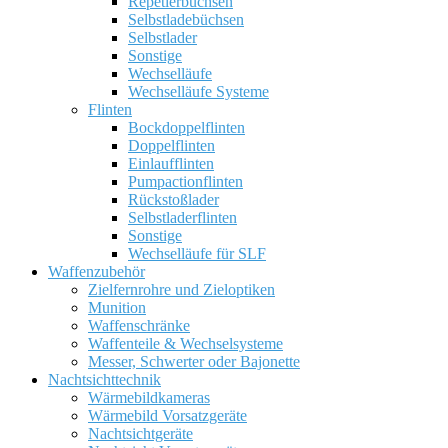
Repetierbüchsen
Selbstladebüchsen
Selbstlader
Sonstige
Wechselläufe
Wechselläufe Systeme
Flinten
Bockdoppelflinten
Doppelflinten
Einlaufflinten
Pumpactionflinten
Rückstoßlader
Selbstladerflinten
Sonstige
Wechselläufe für SLF
Waffenzubehör
Zielfernrohre und Zieloptiken
Munition
Waffenschränke
Waffenteile & Wechselsysteme
Messer, Schwerter oder Bajonette
Nachtsichttechnik
Wärmebildkameras
Wärmebild Vorsatzgeräte
Nachtsichtgeräte