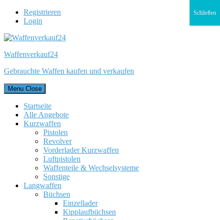
Registrieren
Schließen
Login
Waffenverkauf24
Gebrauchte Waffen kaufen und verkaufen
Menu
Close
Startseite
Alle Angebote
Kurzwaffen
Pistolen
Revolver
Vorderlader Kurzwaffen
Luftpistolen
Waffenteile & Wechselsysteme
Sonstige
Langwaffen
Büchsen
Einzellader
Kipplaufbüchsen