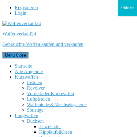
Registrieren
Schließen
Login
Waffenverkauf24
Gebrauchte Waffen kaufen und verkaufen
Menu
Close
Startseite
Alle Angebote
Kurzwaffen
Pistolen
Revolver
Vorderlader Kurzwaffen
Luftpistolen
Waffenteile & Wechselsysteme
Sonstige
Langwaffen
Büchsen
Einzellader
Kipplaufbüchsen