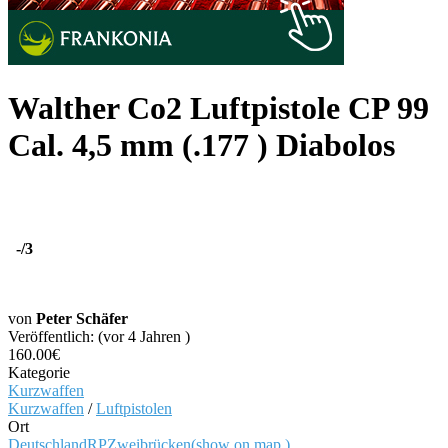
Walther Co2 Luftpistole CP 99
Cal. 4,5 mm (.177 ) Diabolos
-
/3
von
Peter Schäfer
Veröffentlich: (vor 4 Jahren )
160.00€
Kategorie
Kurzwaffen
Kurzwaffen
/
Luftpistolen
Ort
Deutschland
RP
Zweibrücken
(show on map
)