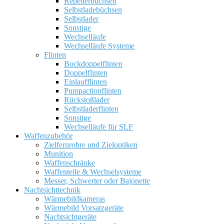
Repetierbüchsen
Selbstladebüchsen
Selbstlader
Sonstige
Wechselläufe
Wechselläufe Systeme
Flinten
Bockdoppelflinten
Doppelflinten
Einlaufflinten
Pumpactionflinten
Rückstoßlader
Selbstladerflinten
Sonstige
Wechselläufe für SLF
Waffenzubehör
Zielfernrohre und Zieloptiken
Munition
Waffenschränke
Waffenteile & Wechselsysteme
Messer, Schwerter oder Bajonette
Nachtsichttechnik
Wärmebildkameras
Wärmebild Vorsatzgeräte
Nachtsichtgeräte