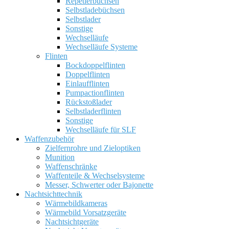
Repetierbüchsen
Selbstladebüchsen
Selbstlader
Sonstige
Wechselläufe
Wechselläufe Systeme
Flinten
Bockdoppelflinten
Doppelflinten
Einlaufflinten
Pumpactionflinten
Rückstoßlader
Selbstladerflinten
Sonstige
Wechselläufe für SLF
Waffenzubehör
Zielfernrohre und Zieloptiken
Munition
Waffenschränke
Waffenteile & Wechselsysteme
Messer, Schwerter oder Bajonette
Nachtsichttechnik
Wärmebildkameras
Wärmebild Vorsatzgeräte
Nachtsichtgeräte