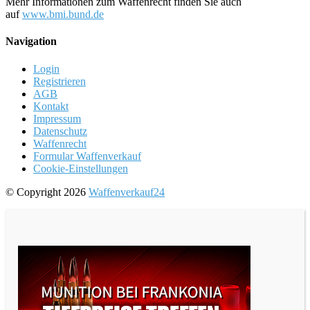
Mehr Informationen zum Waffenrecht finden Sie auch
auf
www.bmi.bund.de
Navigation
Login
Registrieren
AGB
Kontakt
Impressum
Datenschutz
Waffenrecht
Formular Waffenverkauf
Cookie-Einstellungen
© Copyright 2026
Waffenverkauf24