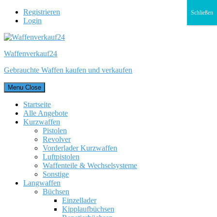
Registrieren
Schließen
Login
Waffenverkauf24
Gebrauchte Waffen kaufen und verkaufen
Menu
Close
Startseite
Alle Angebote
Kurzwaffen
Pistolen
Revolver
Vorderlader Kurzwaffen
Luftpistolen
Waffenteile & Wechselsysteme
Sonstige
Langwaffen
Büchsen
Einzellader
Kipplaufbüchsen