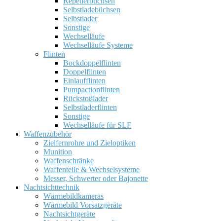
Repetierbüchsen
Selbstladebüchsen
Selbstlader
Sonstige
Wechselläufe
Wechselläufe Systeme
Flinten
Bockdoppelflinten
Doppelflinten
Einlaufflinten
Pumpactionflinten
Rückstoßlader
Selbstladerflinten
Sonstige
Wechselläufe für SLF
Waffenzubehör
Zielfernrohre und Zieloptiken
Munition
Waffenschränke
Waffenteile & Wechselsysteme
Messer, Schwerter oder Bajonette
Nachtsichttechnik
Wärmebildkameras
Wärmebild Vorsatzgeräte
Nachtsichtgeräte