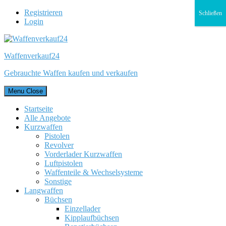
Registrieren
Schließen
Login
Waffenverkauf24
Gebrauchte Waffen kaufen und verkaufen
Menu
Close
Startseite
Alle Angebote
Kurzwaffen
Pistolen
Revolver
Vorderlader Kurzwaffen
Luftpistolen
Waffenteile & Wechselsysteme
Sonstige
Langwaffen
Büchsen
Einzellader
Kipplaufbüchsen