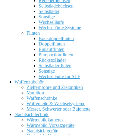
Repetierbüchsen
Selbstladebüchsen
Selbstlader
Sonstige
Wechselläufe
Wechselläufe Systeme
Flinten
Bockdoppelflinten
Doppelflinten
Einlaufflinten
Pumpactionflinten
Rückstoßlader
Selbstladerflinten
Sonstige
Wechselläufe für SLF
Waffenzubehör
Zielfernrohre und Zieloptiken
Munition
Waffenschränke
Waffenteile & Wechselsysteme
Messer, Schwerter oder Bajonette
Nachtsichttechnik
Wärmebildkameras
Wärmebild Vorsatzgeräte
Nachtsichtgeräte