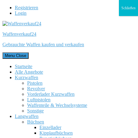
Registrieren
Schließen
Login
Waffenverkauf24
Gebrauchte Waffen kaufen und verkaufen
Menu
Close
Startseite
Alle Angebote
Kurzwaffen
Pistolen
Revolver
Vorderlader Kurzwaffen
Luftpistolen
Waffenteile & Wechselsysteme
Sonstige
Langwaffen
Büchsen
Einzellader
Kipplaufbüchsen