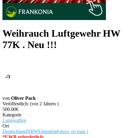
Weihrauch Luftgewehr HW
77K . Neu !!!
-
/3
von
Oliver Pack
Veröffentlich: (vor 2 Jahren )
500.00€
Kategorie
Langwaffen
Ort
Deutschland
NRW
Ennepetal
(show on map
)
*EWB erforderlich: