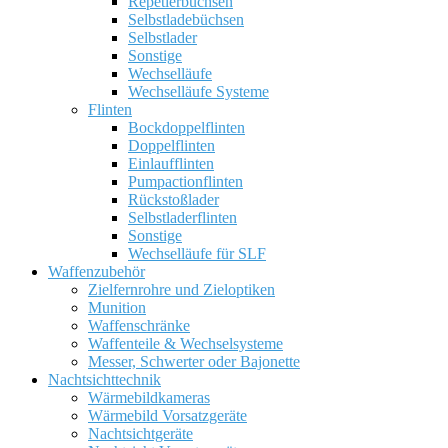
Repetierbüchsen
Selbstladebüchsen
Selbstlader
Sonstige
Wechselläufe
Wechselläufe Systeme
Flinten
Bockdoppelflinten
Doppelflinten
Einlaufflinten
Pumpactionflinten
Rückstoßlader
Selbstladerflinten
Sonstige
Wechselläufe für SLF
Waffenzubehör
Zielfernrohre und Zieloptiken
Munition
Waffenschränke
Waffenteile & Wechselsysteme
Messer, Schwerter oder Bajonette
Nachtsichttechnik
Wärmebildkameras
Wärmebild Vorsatzgeräte
Nachtsichtgeräte