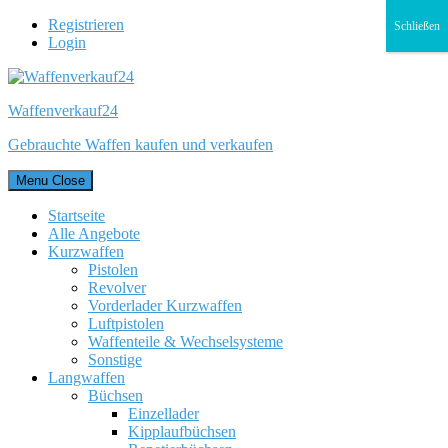
Registrieren
Schließen
Login
Waffenverkauf24
Gebrauchte Waffen kaufen und verkaufen
Menu
Close
Startseite
Alle Angebote
Kurzwaffen
Pistolen
Revolver
Vorderlader Kurzwaffen
Luftpistolen
Waffenteile & Wechselsysteme
Sonstige
Langwaffen
Büchsen
Einzellader
Kipplaufbüchsen