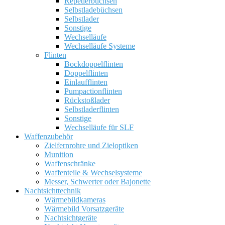
Repetierbüchsen
Selbstladebüchsen
Selbstlader
Sonstige
Wechselläufe
Wechselläufe Systeme
Flinten
Bockdoppelflinten
Doppelflinten
Einlaufflinten
Pumpactionflinten
Rückstoßlader
Selbstladerflinten
Sonstige
Wechselläufe für SLF
Waffenzubehör
Zielfernrohre und Zieloptiken
Munition
Waffenschränke
Waffenteile & Wechselsysteme
Messer, Schwerter oder Bajonette
Nachtsichttechnik
Wärmebildkameras
Wärmebild Vorsatzgeräte
Nachtsichtgeräte