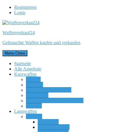
Registrieren
Login
Waffenverkauf24
Gebrauchte Waffen kaufen und verkaufen
Menu
Close
Startseite
Alle Angebote
Kurzwaffen
Pistolen
Revolver
Vorderlader Kurzwaffen
Luftpistolen
Waffenteile & Wechselsysteme
Sonstige
Langwaffen
Büchsen
Einzellader
Kipplaufbüchsen