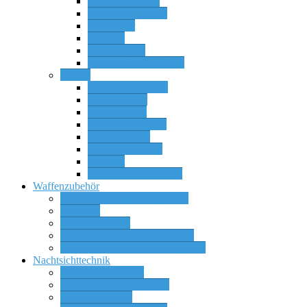
Repetierbüchsen
Selbstladebüchsen
Selbstlader
Sonstige
Wechselläufe
Wechselläufe Systeme
Flinten
Bockdoppelflinten
Doppelflinten
Einlaufflinten
Pumpactionflinten
Rückstoßlader
Selbstladerflinten
Sonstige
Wechselläufe für SLF
Waffenzubehör
Zielfernrohre und Zieloptiken
Munition
Waffenschränke
Waffenteile & Wechselsysteme
Messer, Schwerter oder Bajonette
Nachtsichttechnik
Wärmebildkameras
Wärmebild Vorsatzgeräte
Nachtsichtgeräte