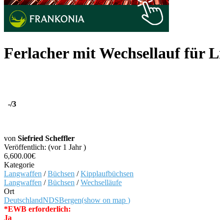
Ferlacher mit Wechsellauf für 
-
/3
von
Siefried Scheffler
Veröffentlich: (vor 1 Jahr )
6,600.00€
Kategorie
Langwaffen
/
Büchsen
/
Kipplaufbüchsen
Langwaffen
/
Büchsen
/
Wechselläufe
Ort
Deutschland
NDS
Bergen
(show on map
)
*EWB erforderlich:
Ja